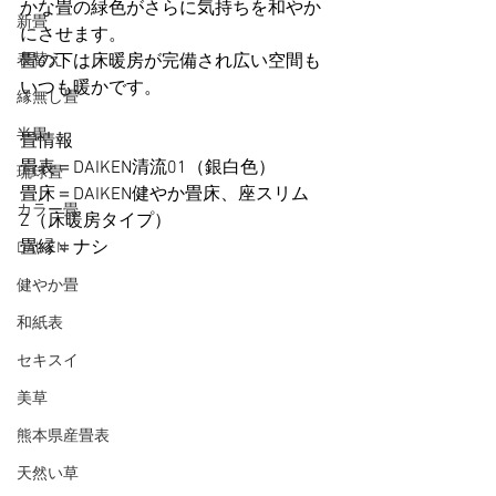
かな畳の緑色がさらに気持ちを和やか
新畳
にさせます。
表替え
畳の下は床暖房が完備され広い空間も
いつも暖かです。
縁無し畳
半畳
畳情報
畳表＝DAIKEN清流01（銀白色）
琉球畳
畳床＝DAIKEN健やか畳床、座スリム
カラー畳
Z（床暖房タイプ）
畳縁＝ナシ
DAIKEN
健やか畳
和紙表
セキスイ
美草
熊本県産畳表
天然い草