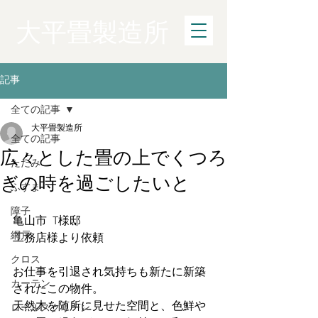
大平畳製造所
記事
全ての記事
大平畳製造所
全ての記事
広々とした畳の上でくつろ
たたみ
ぎの時を過ごしたいと
ふすま
障子
亀山市  T様邸
網戸
工務店様より依頼
クロス
お仕事を引退され気持ちも新たに新築
カーテン
されたこの物件。
天然木を随所に見せた空間と、色鮮や
ロールスクリーン