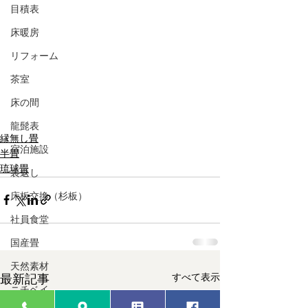
目積表
床暖房
リフォーム
茶室
床の間
龍髭表
縁無し畳
宿泊施設
半畳
琉球畳
裏返し
床板交換（杉板）
社員食堂
国産畳
天然素材
すべて表示
最新記事
ニチベイ