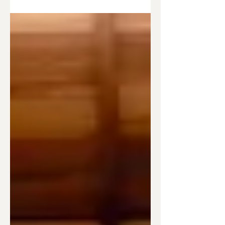
んなに部屋が明るくなるものなのか」と驚か
れ、喜んでいただきました。 新畳 畳表＝輸
入綿芯表 畳床＝ダイケン建材床3型 畳縁＝ア
ラベスク420