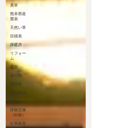
美草
熊本県産
畳表
天然い草
目積表
床暖房
リフォー
ム
茶室
床の間
龍髭表
宿泊施設
裏返し
床板交換
（杉板）
社員食堂