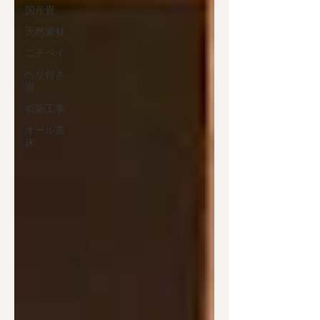
国産畳
天然素材
ニチベイ
ヘリ付き
畳
新築工事
オール藁
床