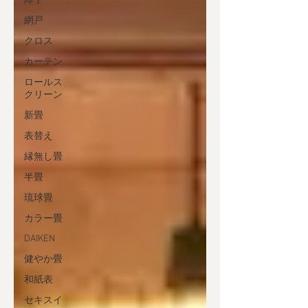
障子
網戸
クロス
カーテン
ロールス
クリーン
新畳
表替え
縁無し畳
半畳
琉球畳
カラー畳
DAIKEN
健やか畳
和紙表
セキスイ