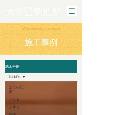
大平畳製造所
Construction example
施工事例
施工事例
DAIKEN
全ての記
事
たたみ
ふすま