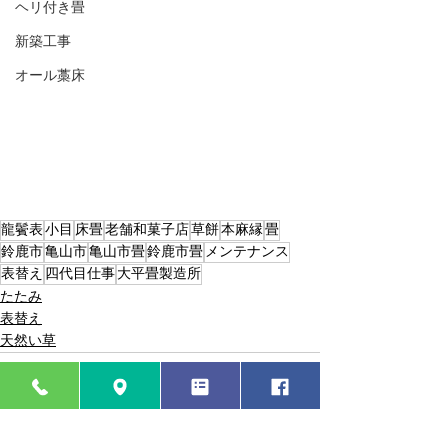
ヘリ付き畳
新築工事
オール藁床
龍鬢表
小目
床畳
老舗和菓子店
草餅
本麻縁
畳
鈴鹿市
亀山市
亀山市畳
鈴鹿市畳
メンテナンス
表替え
四代目仕事
大平畳製造所
たたみ
表替え
天然い草