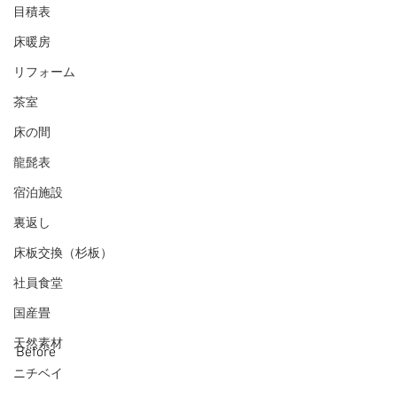
目積表
床暖房
リフォーム
茶室
床の間
龍髭表
宿泊施設
裏返し
床板交換（杉板）
社員食堂
国産畳
天然素材
Before
ニチベイ