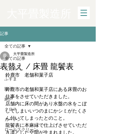
大平畳製造所
記事
全ての記事
大平畳製造所
全ての記事
表替え / 床畳 龍鬢表
たたみ
鈴鹿市　老舗和菓子店
ふすま
障子
鈴鹿市の老舗和菓子店にある床畳のお
仕事をさせていただきました。
網戸
店舗内に床の間があり水盤の水をこぼ
クロス
してしまいいつのまにかシミがたくさ
ん付いてしまったとのこと。
カーテン
龍鬢表に本麻縁で仕上げさせていただ
ロールスクリーン
き凛とした空間が生まれました。