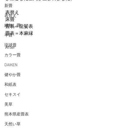
新畳
表替え
表替え
床畳
縁無し畳
畳表＝
龍鬢表
畳表＝本麻縁
半畳
琉球畳
After
カラー畳
DAIKEN
健やか畳
和紙表
セキスイ
美草
熊本県産畳表
天然い草