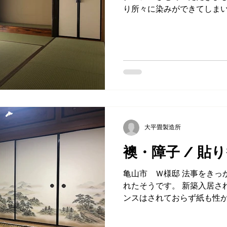
り所々に染みができてしま
ターで購入した材料で張り替
国産、襖は糸入りのしっか
だきました。...
大平畳製造所
襖・障子 / 貼
亀山市 Ｗ様邸 法事をきっ
れたそうです。 新築入居さ
ンスはされておらず紙も性
んでしまうこと）ました。 
れの中が見えないようにカ