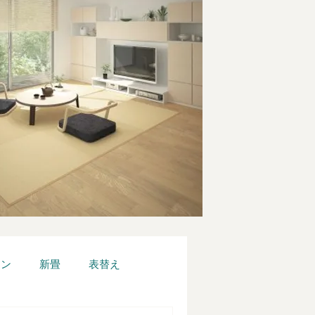
ーン
新畳
表替え