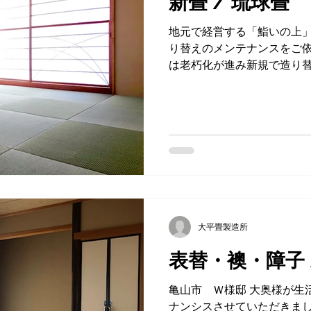
新畳 / 琉球畳
地元で経営する「鮨いの上
り替えのメンテナンスをご依
は老朽化が進み新規で造り
させていただきました。 綺
お鮨を食べていただけると喜
琉球畳...
大平畳製造所
表替・襖・障子 
亀山市 Ｗ様邸 大奥様が生
ナンシスさせていただきまし