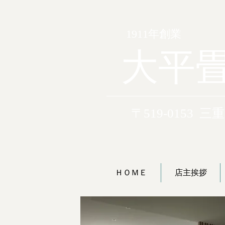
1911年創業
大平
〒519-0153 
ＨＯＭＥ
店主挨拶