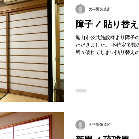
カラー畳
DAIKEN
健やか畳
和紙表
セキ
大平畳製造所
障子 / 貼り替え
目積表
床暖房
リフォーム
茶室
床の間
亀山市公共施設様より障子
ただきました。 不特定多数
社員食堂
所々破れてしまい貼り替えの
にくいナイロン繊維の入っ
いただき、白く綺麗に仕上
障子紙 パピエ無地
大平畳製造所