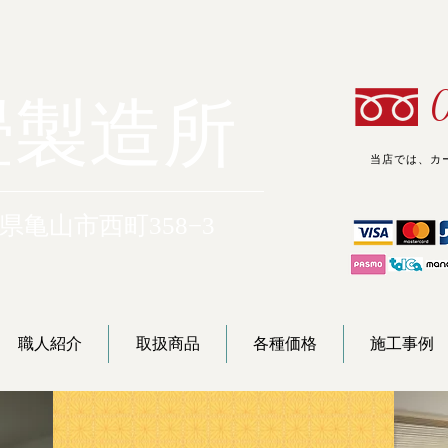
畳製造所
当店では、カ
三重県亀山市西町358−3
職人紹介
取扱商品
各種価格
施工事例