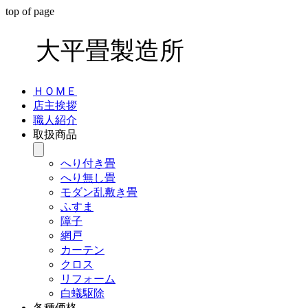
top of page
大平畳製造所
ＨＯＭＥ
店主挨拶
職人紹介
取扱商品
へり付き畳
へり無し畳
モダン乱敷き畳
ふすま
障子
網戸
カーテン
クロス
リフォーム
白蟻駆除
各種価格