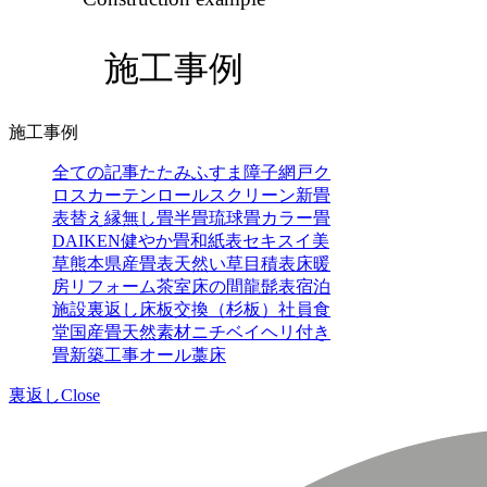
施工事例
施工事例
全ての記事
たたみ
ふすま
障子
網戸
ク
ロス
カーテン
ロールスクリーン
新畳
表替え
縁無し畳
半畳
琉球畳
カラー畳
DAIKEN
健やか畳
和紙表
セキスイ
美
草
熊本県産畳表
天然い草
目積表
床暖
房
リフォーム
茶室
床の間
龍髭表
宿泊
施設
裏返し
床板交換（杉板）
社員食
堂
国産畳
天然素材
ニチベイ
ヘリ付き
畳
新築工事
オール藁床
裏返し
Close