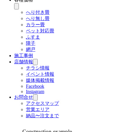
へり付き畳
へり無し畳
カラー畳
ペット対応畳
ふすま
障子
網戸
施工事例
店舗情報
チラシ情報
イベント情報
媒体掲載情報
Facebook
Instagram
お問合せ
アクセスマップ
営業エリア
納品〜注文まで
Construction example