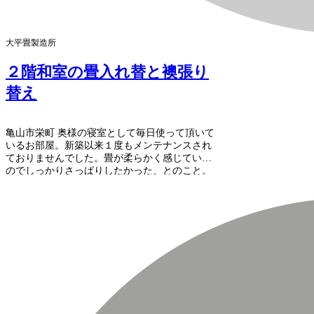
大平畳製造所
２階和室の畳入れ替と襖張り
替え
亀山市栄町 奥様の寝室として毎日使って頂いて
いるお部屋。新築以来１度もメンテナンスされ
ておりませんでした。畳が柔らかく感じていた
のでしっかりさっぱりしたかった、とのこと。
そして襖も張り替えてお部屋が明るくなったと
喜んでいただきました。 畳情報 床＝建材床3
型...