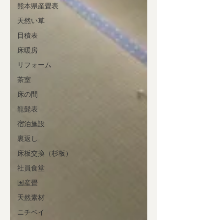
熊本県産畳表
天然い草
目積表
床暖房
リフォーム
茶室
床の間
龍髭表
宿泊施設
裏返し
床板交換（杉板）
社員食堂
国産畳
天然素材
ニチベイ