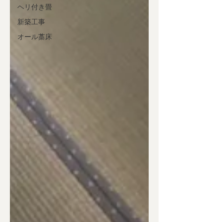
ヘリ付き畳
新築工事
オール藁床