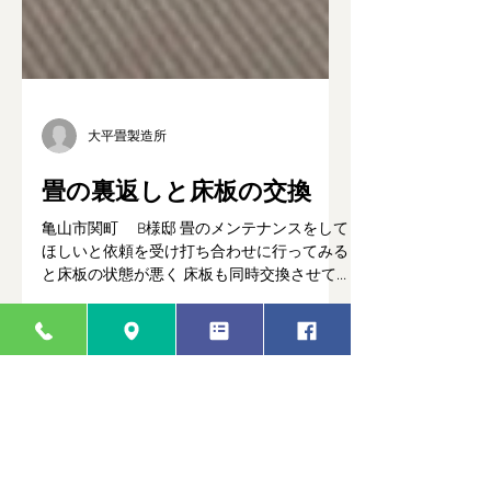
大平畳製造所
畳の裏返しと床板の交換
亀山市関町 B様邸 畳のメンテナンスをして
ほしいと依頼を受け打ち合わせに行ってみる
と床板の状態が悪く 床板も同時交換させて
いただきました。 畳情報 床＝建材床3型 表
＝裏返し 縁＝アラベスクⅣ410