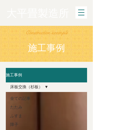
大平畳製造所
Construction example
施工事例
施工事例
床板交換（杉板）
全ての記事
たたみ
ふすま
障子