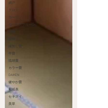
網戸
クロス
カーテン
ロールスクリーン
新畳
表替え
縁無し畳
半畳
琉球畳
カラー畳
DAIKEN
健やか畳
和紙表
セキスイ
美草