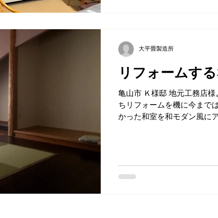
大平畳製造所
リフォームする
亀山市 Ｋ様邸 地元工務店様より依頼 新築して数十年が経
ちリフォームを機に今まで
かった和室を和モダン風に
しての空間になるそうです。 畳
型 表＝DAIKEN清流01 縁＝