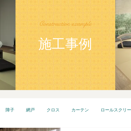
Construction example
施工事例
障子
網戸
クロス
カーテン
ロールスクリ