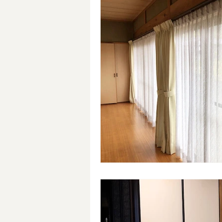
縁無し畳
半畳
琉球畳
熊本県産畳表
天然い草
裏返し
床板交換（杉板）