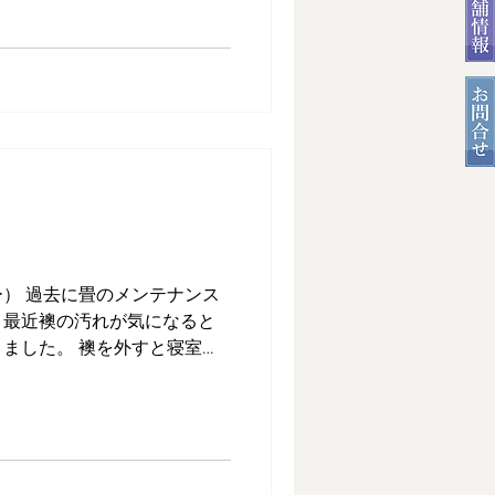
） 過去に畳のメンテナンス
。最近襖の汚れが気になると
ました。 襖を外すと寝室と
なるため、カーテンで間仕切
隠しでき、暖房も効くと喜ん