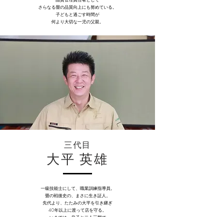
品質管理責任者として
さらなる畳の品質向上にも努めている。
子どもと過ごす時間が
何より大切な一児の父親。
三代目
大平 英雄
一級技能士にして、職業訓練指導員。
畳の戦後史の、まさに生き証人。
先代より、たたみの大平を引き継ぎ
40年以上に渡って店を守る。