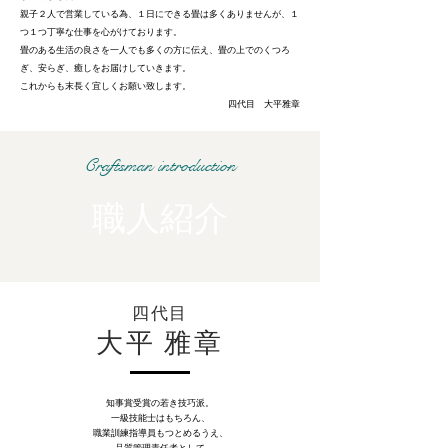
親子２人で営業している為、１日にできる畳は多くありませんが、１
つ１つ丁寧な仕事を心がけております。
畳のある生活の良さを一人でも多くの方に伝え、畳の上でのくつろ
ぎ、安らぎ、癒しをお届けしていきます。
これからも末長く宜しくお願い致します。
四代目 大平雅章
Craftsman introduction
職人紹介
四代目
大平 雅章
知事賞受賞の若き技巧派。
一級技能士はもちろん、
職業訓練指導員もつとめるうえ、