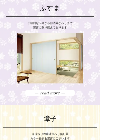
ふすま
伝統的なへりからお洒落なへりまで
豊富に取り揃えております
— read more —
障子
今流行りの琉球風へり無し畳
​カラー畳表も豊富にございます