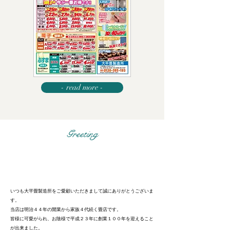
- read more -
Greeting
店主挨拶
いつも大平畳製造所をご愛顧いただきまして誠にありがとうございま
す。
当店は明治４４年の開業から家族４代続く畳店です。
皆様に可愛がられ、お陰様で平成２３年に創業１００年を迎えること
が出来ました。