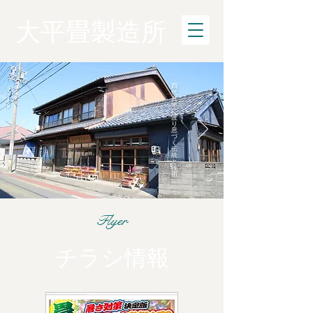
大平畳製造所
四
代
百
年
に
渡
り
息
づ
く
伝
統
と
技
術
Flyer
チラシ情報