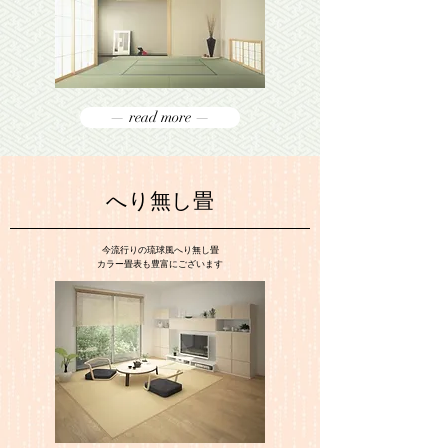
— read more —
へり無し畳
今流行りの琉球風へり無し畳
​カラー畳表も豊富にございます